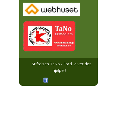
Stiftelsen TaNo - Fordi vi vet det
hjelper!