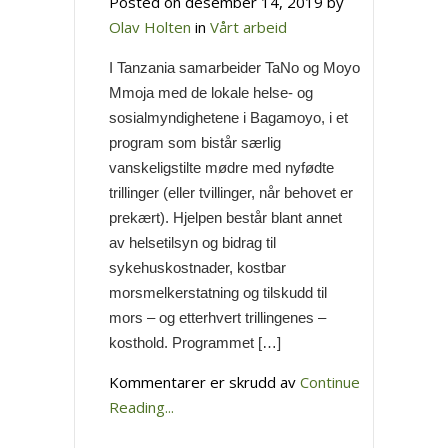
Posted on desember 14, 2019 by
Olav Holten
in
Vårt arbeid
I Tanzania samarbeider TaNo og Moyo
Mmoja med de lokale helse- og
sosialmyndighetene i Bagamoyo, i et
program som bistår særlig
vanskeligstilte mødre med nyfødte
trillinger (eller tvillinger, når behovet er
prekært). Hjelpen består blant annet
av helsetilsyn og bidrag til
sykehuskostnader, kostbar
morsmelkerstatning og tilskudd til
mors – og etterhvert trillingenes –
kosthold. Programmet […]
for
Kommentarer er skrudd av
Continue
Trillinghjelpen
Reading...