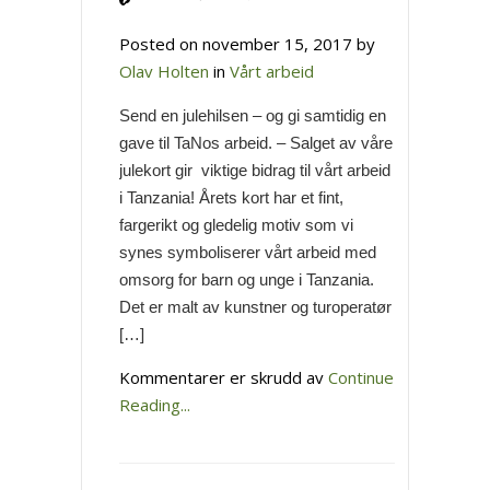
Posted on november 15, 2017 by
Olav Holten
in
Vårt arbeid
Send en julehilsen – og gi samtidig en
gave til TaNos arbeid. – Salget av våre
julekort gir viktige bidrag til vårt arbeid
i Tanzania! Årets kort har et fint,
fargerikt og gledelig motiv som vi
synes symboliserer vårt arbeid med
omsorg for barn og unge i Tanzania.
Det er malt av kunstner og turoperatør
[…]
for
Kommentarer er skrudd av
Continue
Kjøp
Reading...
årets
julekort!