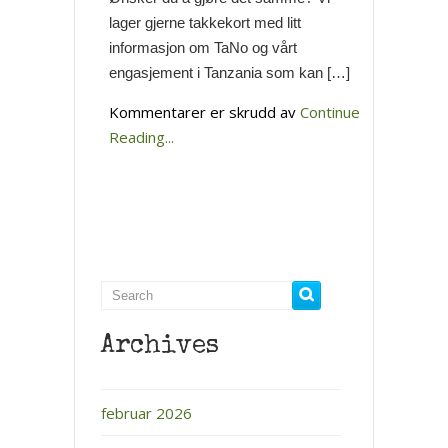
lager gjerne takkekort med litt
informasjon om TaNo og vårt
engasjement i Tanzania som kan […]
for
Kommentarer er skrudd av
Continue
Gaver
Reading...
i
forbindelse
med
jubileer,
bryllup
og
fødselsdager.
Archives
februar 2026